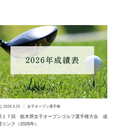
2026.5.25
女子オープン選手権
第１７回 栃木県女子オープンゴルフ選手権大会 成
績リンク（2026年）