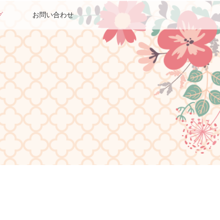
グ
お問い合わせ