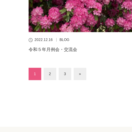
2022.12.16
BLOG
令和５年月例会・交流会
1
2
3
»