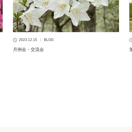
2023.12.15
BLOG
月例会・交流会